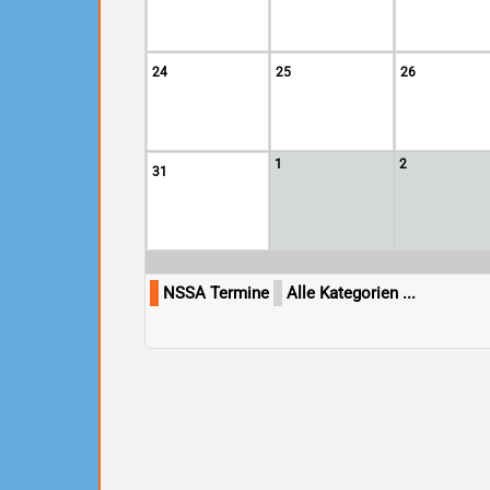
24
25
26
1
2
31
NSSA Termine
Alle Kategorien ...