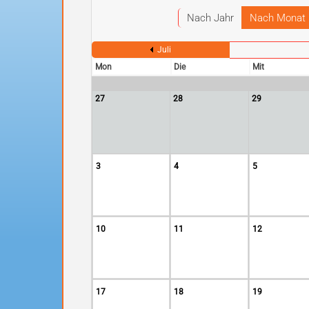
Nach Jahr
Nach Monat
Juli
Mon
Die
Mit
27
28
29
3
4
5
10
11
12
17
18
19