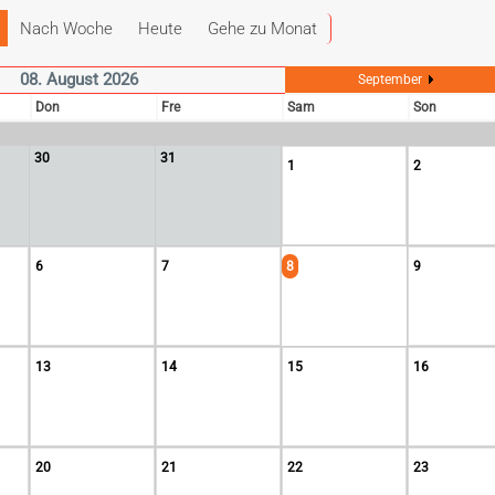
Nach Woche
Heute
Gehe zu Monat
08. August 2026
September
Don
Fre
Sam
Son
30
31
1
2
6
7
8
9
13
14
15
16
20
21
22
23